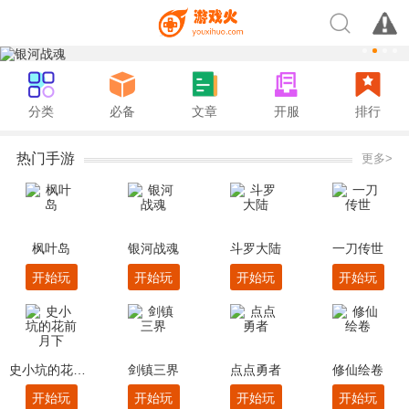
分类
必备
文章
开服
排行
热门手游
更多>
枫叶岛
银河战魂
斗罗大陆
一刀传世
开始玩
开始玩
开始玩
开始玩
史小坑的花前月下
剑镇三界
点点勇者
修仙绘卷
开始玩
开始玩
开始玩
开始玩