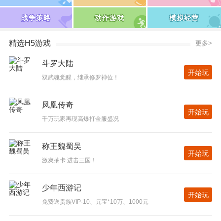
战争策略
动作游戏
模拟经营
精选H5游戏
更多>
斗罗大陆
开始玩
双武魂觉醒，继承修罗神位！
凤凰传奇
开始玩
千万玩家再现高爆打金服盛况
称王魏蜀吴
开始玩
激爽抽卡 进击三国！
少年西游记
开始玩
免费送贵族VIP·10、元宝*10万、1000元