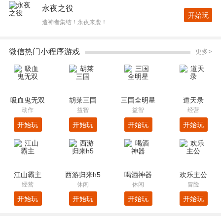
永夜之役
开始玩
造神者集结！永夜来袭！
微信热门小程序游戏
更多>
吸血鬼无双
胡莱三国
三国全明星
道天录
动作
益智
益智
经营
开始玩
开始玩
开始玩
开始玩
江山霸主
西游归来h5
喝酒神器
欢乐主公
经营
休闲
休闲
冒险
开始玩
开始玩
开始玩
开始玩