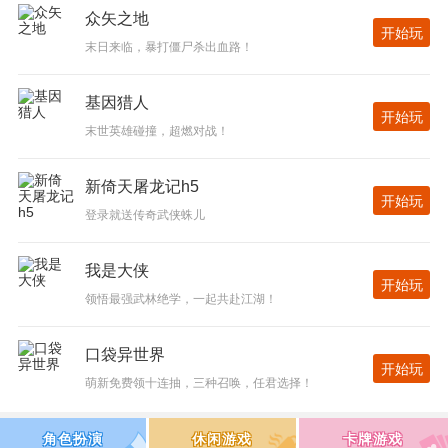
众矢之地
开始玩
末日来临，暴打僵尸杀出血路！
基因猎人
开始玩
末世英雄碰撞，超燃对战！
新倚天屠龙记h5
开始玩
登录就送传奇武侠蛛儿
我是大侠
开始玩
领悟最强武林绝学，一起共赴江湖！
口袋异世界
开始玩
萌新免费领十连抽，三种召唤，任君选择！
角色扮演
休闲游戏
卡牌游戏