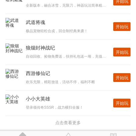
开始玩
全新版本，融合冰雪，无限刀，神器玩法简单粗暴，一切看脸
武道将魂
开始玩
极品宠物轻松合成，回合制经典来袭！
狼烟封神战纪
开始玩
自动回收、捡物免费送，扶持礼包送一堆，充值只是捷径，零充才是王道!
西游修仙记
开始玩
欢乐无限，精彩放送，活动不停，福利不断
小小大英雄
开始玩
登录领传奇SSSR，战力横扫全服！
点击查看更多