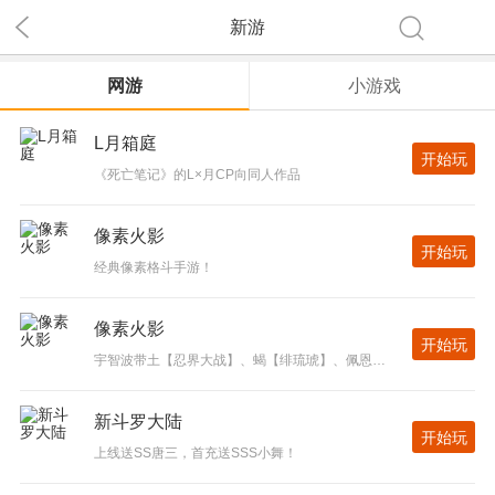
关注
新游
下载
网游
小游戏
L月箱庭
开始玩
《死亡笔记》的L×月CP向同人作品
像素火影
开始玩
经典像素格斗手游！
像素火影
开始玩
宇智波带土【忍界大战】、蝎【绯琉琥】、佩恩【天道】、佩恩【天道-超】。
新斗罗大陆
开始玩
上线送SS唐三，首充送SSS小舞！