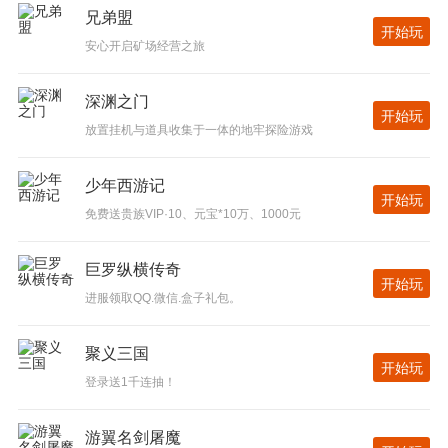
兄弟盟
开始玩
安心开启矿场经营之旅
深渊之门
开始玩
放置挂机与道具收集于一体的地牢探险游戏
少年西游记
开始玩
免费送贵族VIP·10、元宝*10万、1000元
巨罗纵横传奇
开始玩
进服领取QQ.微信.盒子礼包。
聚义三国
开始玩
登录送1千连抽！
游翼名剑屠魔