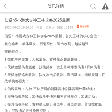
资讯详情
仙逆h5小游戏古神王林攻略2025最新
2025-06-25 16:14:50
作者：
游戏火
阅读：
1183
仙逆h5小游戏古神王林攻略2025最新，首先王林的核心定位：
核心输出，单体爆发，溅射群伤，追击收割，越战越强
技能特点：
1.技能单体爆发，天赋逆命、古神星点越战越强；
2.天赋激活伤害溅射，技能摇身一变主目标爆发伤害+群体伤害；
3.天赋激活追击收割、队友攻击后收割，激活吸血，续航拉满，团
战单挑都强力；
4.仙魂系统：古神·王林所属的新阵营神临阵营额外养成线；
5.提升仙魂等级，加快战斗中快速积累古神星点，加速启动；
6.提升仙魂等级，古神星点提升暴击率、暴击伤害、普攻技能吸
血，层数满足更可免疫控制；