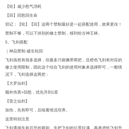
【轮】减少怒气消耗
【回】回怒回生命
切记：【轮】【回】这两个禁制最好是一起搭配使用，效果更佳！
禁制不够，可以下掉别的修士禁制，移到给古神王林。
5、飞剑搭配
｜神品禁制·破生轮回
飞剑虽然有很多选择，但最多只能佩带两把，且橙色飞剑有对应的
修士使用限制，因此这个结合飞剑的使用对象来选择即可，一般情
况下，飞剑选择这两把：
【大罗仙剑】
额外伤害+回怒，优先升到1星
【雷之仙剑】
加伤，先有即可，后续看情况培养。
这里特别注意
飞剑遵循先有后升的规则，先把飞剑的位置拉满，再考虑给飞剑升