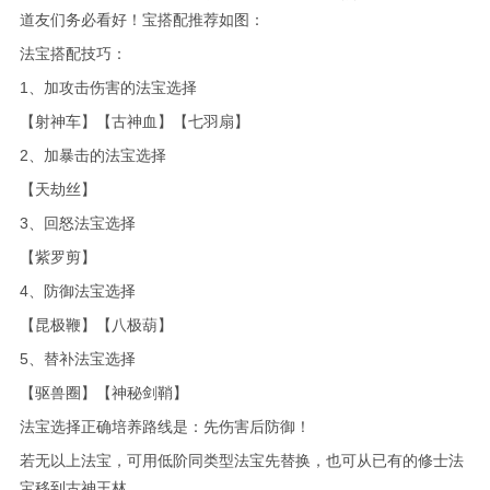
道友们务必看好！宝搭配推荐如图：
法宝搭配技巧：
1、加攻击伤害的法宝选择
【射神车】【古神血】【七羽扇】
2、加暴击的法宝选择
【天劫丝】
3、回怒法宝选择
【紫罗剪】
4、防御法宝选择
【昆极鞭】【八极葫】
5、替补法宝选择
【驱兽圈】【神秘剑鞘】
法宝选择正确培养路线是：先伤害后防御！
若无以上法宝，可用低阶同类型法宝先替换，也可从已有的修士法
宝移到古神王林。