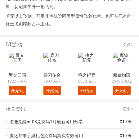
星，切记集中升一把飞剑。
若无以上飞剑，可用其他低阶同类型属性飞剑代替。也可从已有的
修士飞剑移到古神王林。
BT游戏
更多>
聚义三国
霸刀传奇
魂之纪元
魔镜物语
1222人在玩
593人在玩
888人在玩
2539人在玩
开始玩
开始玩
开始玩
开始玩
相关资讯
更多>
•
绝能觉醒m-08兑换码1月最新可用分享
01-05
•
魔化都市手游礼包兑换码真实有效可用
01-05