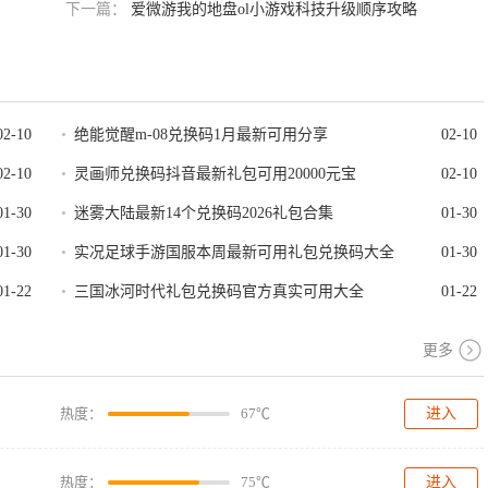
下一篇：
爱微游我的地盘ol小游戏科技升级顺序攻略
02-10
•
绝能觉醒m-08兑换码1月最新可用分享
02-10
02-10
•
灵画师兑换码抖音最新礼包可用20000元宝
02-10
01-30
•
迷雾大陆最新14个兑换码2026礼包合集
01-30
01-30
•
实况足球手游国服本周最新可用礼包兑换码大全
01-30
01-22
•
三国冰河时代礼包兑换码官方真实可用大全
01-22
更多
热度：
67℃
进入
热度：
75℃
进入