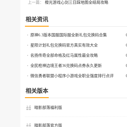
上一篇：
橙光游戏心剑三日踩地图全结局攻略
相关资讯
•
原神6.3版本国服国际服全新礼包兑换码合集
•
星陨计划礼包兑换码官方真实有效大全
•
名扬传奇全部命格及红马属性最全攻略
•
全民枪神边境王者36兑换码点券永久更新
•
微信勇者联盟小程序小游戏全职业强度排行点评
相关版本
暗影部落福利版
暗影部落官方版