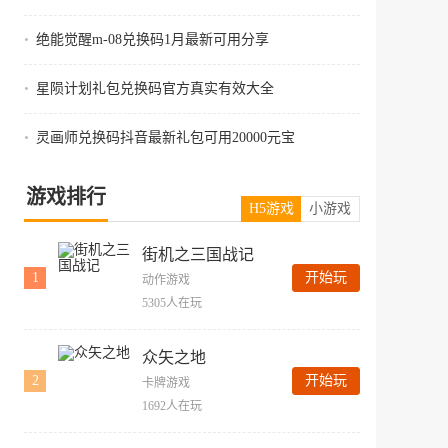
•
绝能觉醒m-08兑换码1月最新可用分享
•
星陨计划礼包兑换码官方真实有效大全
•
灵画师兑换码抖音最新礼包可用20000元宝
游戏排行
H5游戏
小游戏
街机之三国战记
1
开始玩
动作游戏
5305人在玩
众矢之地
2
开始玩
卡牌游戏
1692人在玩