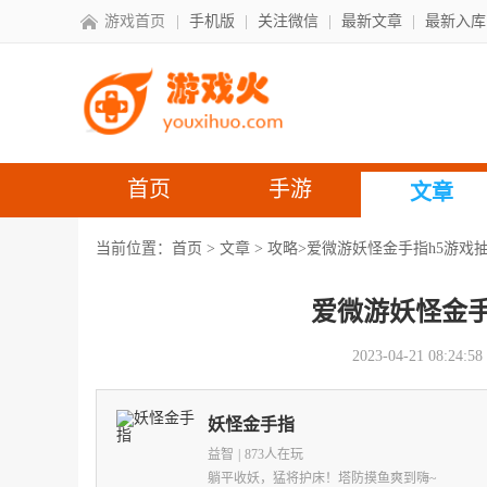
游戏首页
|
手机版
|
关注微信
|
最新文章
|
最新入库
首页
手游
文章
当前位置：
首页
>
文章
>
攻略
>爱微游妖怪金手指h5游戏
爱微游妖怪金手
2023-04-21 08:24:58
妖怪金手指
益智
|
873人在玩
躺平收妖，猛将护床！塔防摸鱼爽到嗨~