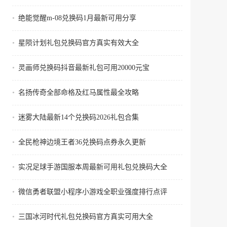
•
绝能觉醒m-08兑换码1月最新可用分享
•
星陨计划礼包兑换码官方真实有效大全
•
灵画师兑换码抖音最新礼包可用20000元宝
•
名扬传奇全部命格及红马属性最全攻略
•
迷雾大陆最新14个兑换码2026礼包合集
•
全民枪神边境王者36兑换码点券永久更新
•
实况足球手游国服本周最新可用礼包兑换码大全
•
微信勇者联盟小程序小游戏全职业强度排行点评
•
三国冰河时代礼包兑换码官方真实可用大全