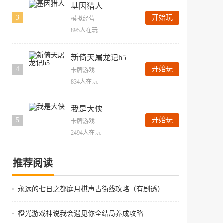
基因猎人
3
开始玩
模拟经营
895人在玩
新倚天屠龙记h5
4
开始玩
卡牌游戏
834人在玩
我是大侠
5
开始玩
卡牌游戏
2494人在玩
推荐阅读
•
永远的七日之都庭月棋声古街线攻略（有剧透）
•
橙光游戏神说我会遇见你全结局养成攻略