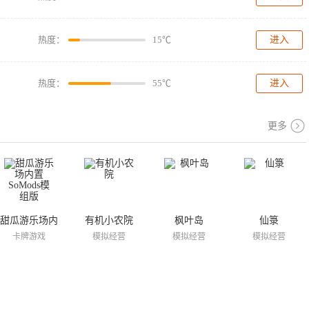
热度：
15℃
进入
热度：
55℃
进入
更多
甜瓜游乐场内
有机小农院
枫叶岛
仙箓
置SoMods模
卡牌游戏
模拟经营
模拟经营
模拟经营
组版