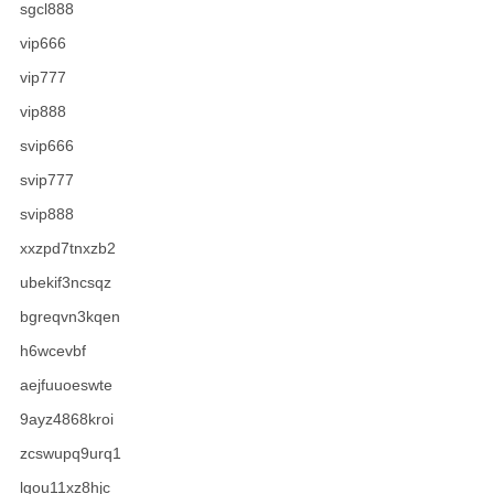
sgcl888
vip666
vip777
vip888
svip666
svip777
svip888
xxzpd7tnxzb2
ubekif3ncsqz
bgreqvn3kqen
h6wcevbf
aejfuuoeswte
9ayz4868kroi
zcswupq9urq1
lgou11xz8hjc