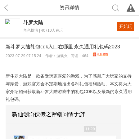
资讯详情
斗罗大陆
开始玩
角色扮演 | 40710人在玩
新斗罗大陆礼包cdk入口在哪里 永久通用礼包码2023
2023-07-29 07:15:24
作者：
游戏火
阅读：
464
新斗罗大陆是一款备受玩家喜爱的游戏，为了感谢广大玩家的支持
与厚爱，游戏官方会不定期地推出各种礼包福利活动。本文将为大
家介绍如何获取新斗罗大陆游戏中的礼包CDK以及最新的永久通用
礼包码。