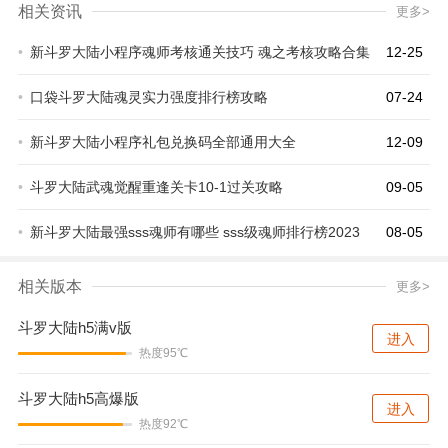
相关资讯
更多>
•
新斗罗大陆小程序魂师考核通关技巧 魂之考核攻略合集
12-25
•
口袋斗罗大陆魂灵实力强度排行榜攻略
07-24
•
新斗罗大陆小程序礼包兑换码全部通用大全
12-09
•
斗罗大陆武魂觉醒重逢关卡10-1过关攻略
09-05
•
新斗罗大陆最强sss魂师有哪些 sss级魂师排行榜2023
08-05
相关版本
更多>
斗罗大陆h5满v版
进入
热度95℃
斗罗大陆h5高爆版
进入
热度92℃